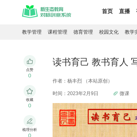
首页
直播
教学管理
课程管理
德育管理
校园文化
教学
读书育己 教书育人 
点赞
0
作者：杨丰烈 （本站原创）
时间：2023年2月9日
微课
收藏
0
梳理分析
0