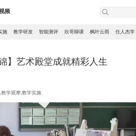
视频
实施
教学研发
智能测评
欣哥聊课
枫叶云雨
任人杰学
锦】艺术殿堂成就精彩人生
,教学观摩,教学实施