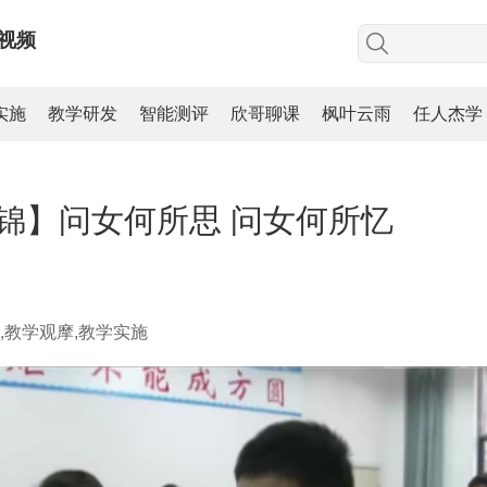
视频
实施
教学研发
智能测评
欣哥聊课
枫叶云雨
任人杰学
锦】问女何所思 问女何所忆
,教学观摩,教学实施